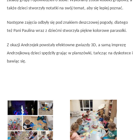
zasady grupy i opowiedzieli o sobie. Wykonany został kodeks grupowy, a
także dzieci stworzyły notatki na swój temat, aby się lepiej poznać.
Następne zajęcia odbyły się pod znakiem deszczowej pogody, dlatego
też Pani Paulina wraz z dziećmi stworzyła piękne kolorowe parasolki.
Z okazji Andrzejek powstały efektowne gwiazdy 3D, a samą imprezę
Andrzejkową dzieci spędziły grając w planszówki, tańcząc na dyskotece i
bawiąc się.