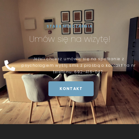
STARA MLECZARNIA
Umów się na wizytę!
Jeżeli chcesz umówić się na spotkanie z
psychologiem wyślij sms z prośbą o kontakt na nr
telefonu: 692-416-047.
KONTAKT