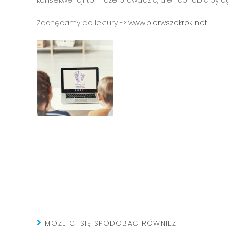
konsekwencji to może prowadzić, ale i co robić by o
Zachęcamy do lektury ->
www.pierwszekroki.net
MOŻE CI SIĘ SPODOBAĆ RÓWNIEŻ